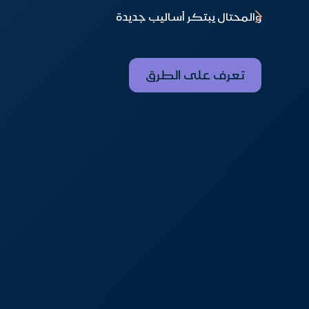
مجاناً (العرض ساري حتى 31 أغسطس 2026م)
الحر
عند إجراء عمليات تحويل بمبالغ كبيرة، تأكد دائمًا من
والمحتال يبتكر أساليب جديدة
لرفاهية أكثر اكتشف بطاقة سفر أكثر الائتمانية من ا
والتفاصيل المرتبطة بالحوالة قبل اعتمادها
انضم الآن إلى مجتمعنا الحصري لأبحاث تجربة المستخد
المكافآت والمزايا والخدمات التي تضيف قيمة أكبر 
حوّل راتبك واطلب تمويلك للدخول على فرصة السحب ب
تقدم بطلبك الآن
للمزيد
تعرف على الطرق
انضم الآن
تقدم بطلبك الآن
حوّل راتبك