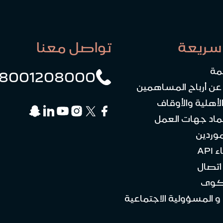
سريعة
تواصل معنا
مة
8001208000
 عن أرباح المساهمين
لأهلية والأوقاف
ماد جهات العمل
موردين
API
تصال
كوى
 و المسؤولية الاجتماعية