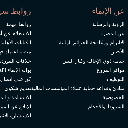
عن الإنماء
روابط سر
الرؤية والرسالة
روابط مهمة
عن المصرف
الاستعلام عن أ
الالتزام ومكافحة الجرائم المالية
الكيانات الأهلية
الأخبار
منصة اعتماد جه
خدمة ذوي الإعاقة وكبار السن
علاقات الموردي
مواقع الفروع
بوابة الإنماء API
التوظيف
كن على اتصال
مبادئ وقواعد حماية عملاء المؤسسات المالية
تقديم شكوى
الخصوصية
الاستدامة و الم
الشروط والأحكام
الإبلاغ عن المم
الاستشارة الائتم