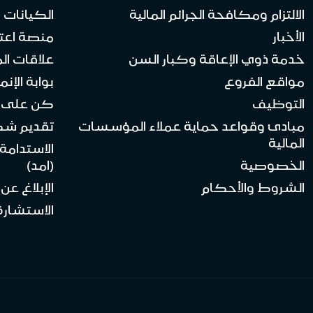
الالتزام ومكافحة الجرائم المالية
الكيانات ا
الأخبار
منصة اعت
خدمة ذوي الإعاقة وكبار السن
علاقات ال
مواقع الفروع
بوابة الإنماء 
التوظيف
كن على ا
مبادئ وقواعد حماية عملاء المؤسسات
تقديم ش
المالية
الاستدامة
الخصوصية
(امد)
الشروط والأحكام
الإبلاغ عن
الاستشارة 