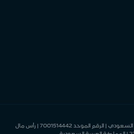
| مصرف الإنماء | شركة مساهمة سعودية | خاضعة لرقابة وإشراف البنك المركزي السعودي | الرقم الموحد 7001514442 | رأس مال