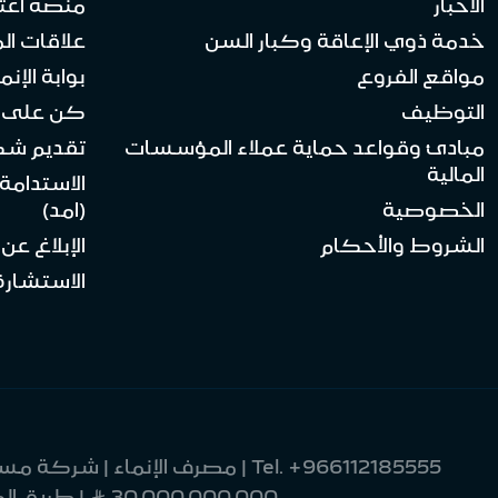
الأخبار
منصة اعت
خدمة ذوي الإعاقة وكبار السن
علاقات ال
مواقع الفروع
بوابة الإنماء 
التوظيف
كن على ا
مبادئ وقواعد حماية عملاء المؤسسات
تقديم ش
المالية
الاستدامة
الخصوصية
(امد)
الشروط والأحكام
الإبلاغ عن
الاستشارة 
Tel.
+966112185555
30,000,000,000 Ʀ | طريق الملك فهد 9033 | العليا | وحدة رقم 8 | الرياض 12214-2370 | المملكة العربية السعودية