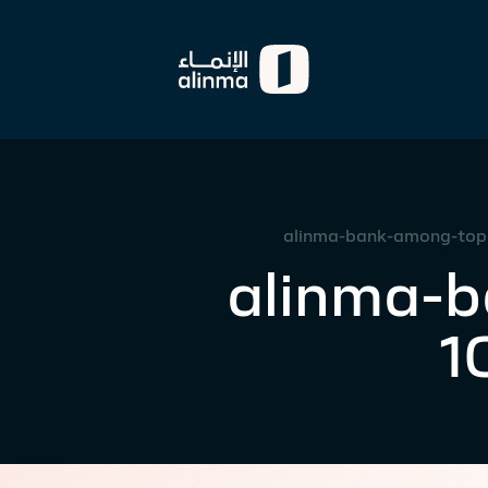
alinma-bank-among-top
alinma-
1