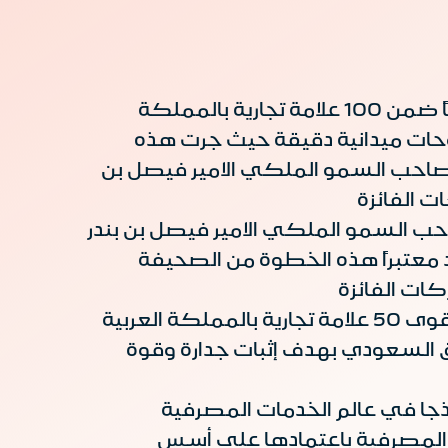
صنفت صحيفة الوطن السعودية، العلامة التجارية لمصرف الإنماء كأحد العلامات الاكثر رواجاً ضمن 100 علامة تجارية بالمملكة
ومسوحات ميدانية دقيقة حيث جرت هذه
ن صاحب السمو الملكي الامير فيصل بن
حب السمو الملكي الامير فيصل بن بندر
 معتبراً هذه الخطوة من الصحيفة
يذكر ان مجلة أريبيان بزنس صنفت عام 2013م العلامة التجارية لمصرف الإنماء، كواحدة من أقوى 50 علامة تجارية بالمملكة العربية
 السعودي بهدف إثبات جدارة وقوة
موذجا في عالم الخدمات المصرفية
 المصرفية باعتمادها على أسس