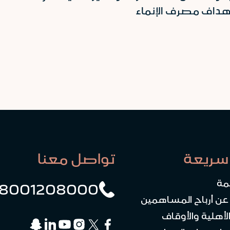
سريعة
تواصل معنا
مة
8001208000
 عن أرباح المساهمين
لأهلية والأوقاف