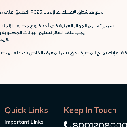
التعليق على منشور المسابقة بصورة لـ"شعار الإنماء" في لعبة FC25، مع هاشتاق #عينك_عالإنماء.
سيتم تسليم الجوائز العينية في أحد فروع مصرف الإنماء حسب اختيار الفائز خلال 15 يوم عمل كحد أقصى.
يجب على الفائز تسليم البيانات المطلوبة واستلام الجائزة خلال فترة لا تتجاوز 15 يوم بعد الفوز.
لا يحق لمنسوبي المصرف المشاركة في المسابقة.
Quick Links
Keep In Touch
Important Links
800120800