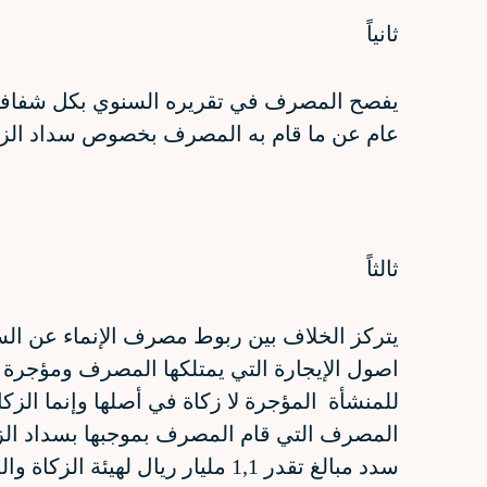
ثانياً
يفصح المصرف في تقريره السنوي بكل شفافية 
عام عن ما قام به المصرف بخصوص سداد الزكاة 
ثالثاً
يتركز الخلاف بين ربوط مصرف الإنماء عن الس
اصول الإيجارة التي يمتلكها المصرف ومؤجرة 
للمنشأة المؤجرة لا زكاة في أصلها وإنما الزك
المصرف التي قام المصرف بموجبها بسداد الزكا
سدد مبالغ تقدر 1,1 مليار ريال لهيئة الزكاة والدخل تمثل زكاة الأعوام المالية السابقة.