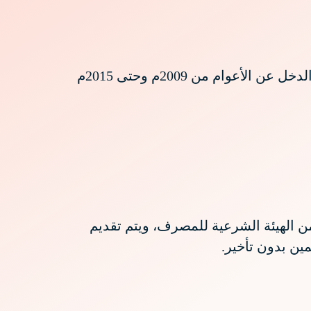
اشارة الى ما تم تداوله بخصوص استلام مصرف الإنماء تعديل للربط الزكوي من الهيئة العامة للزكاة والدخل عن الأعوام من 2009م وحتى 2015م
من الهيئة الشرعية للمصرف، ويتم تقديم
مين بدون تأخير.