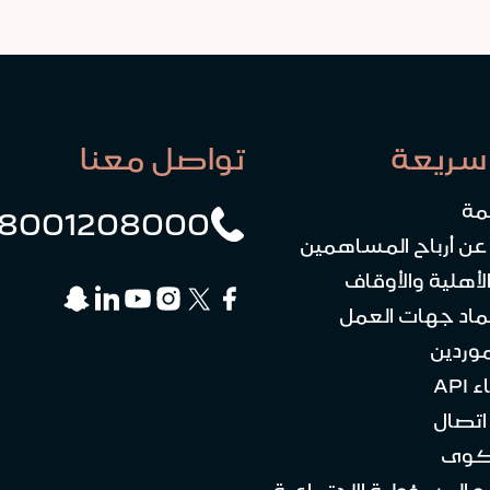
سريعة
تواصل معنا
مة
8001208000
 عن أرباح المساهمين
لأهلية والأوقاف
ماد جهات العمل
موردين
API
تصال
كوى