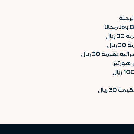
يال
يال
بقيمة 30 ريال
هورتنز