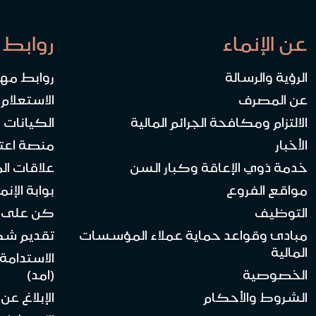
عن الإنماء
روابط 
الرؤية والرسالة
روابط مه
عن المصرف
الاستعلام
الالتزام ومكافحة الجرائم المالية
الكيانات ا
الأخبار
منصة اعت
خدمة ذوي الإعاقة وكبار السن
علاقات ال
مواقع الفروع
بوابة الإنماء 
التوظيف
كن على ا
مبادئ وقواعد حماية عملاء المؤسسات
تقديم ش
المالية
الاستدامة
الخصوصية
(امد)
الشروط والأحكام
الإبلاغ عن