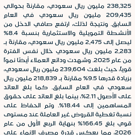
238,325
مليون ريال سعودي، مقارنةً بحوالي
209,435
مليون ريال سعودي في العام
السابق. ونتيجة لذلك، ارتفع صافي الدخل من
الأنشطة التمويلية والاستثمارية بنسبة 8.4%
ليصل إلى
2,475
مليون ريال سعودي، مقارنةً بـ
2,283
مليون ريال سعودي خلال نفس الفترة
من عام 2025. وشهدت ودائع العملاء أيضًا نمواً
قوياً، حيث بلغت
239,604
مليون ريال سعودي،
بزيادة قدرها 9.5% مقارنةً بـ
218,839
مليون ريال
سعودي في العام السابق. كما بلغ العائد
على الأصول 2.11%، بينما بلغ العائد على حقوق
المساهمين إلى 18.44%. وتم الحفاظ على
نسبة تغطية القروض غير العاملة عند مستوى
قوي بلغ 166.45% بنهاية الربع الأول من عام
2026، مما يعكس قدرة مصرف الإنماء على