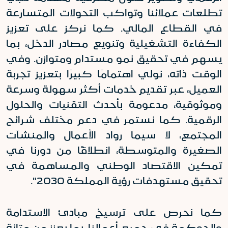
تطلعات عملائنا وتواكب التحولات المتسارعة
في القطاع المالي. كما نركز على تعزيز
الكفاءة التشغيلية وتنويع مصادر الدخل، بما
يسهم في تحقيق نمو مستدام ومتوازن
.
وفي
الوقت ذاته، نولي اهتمامًا كبيرًا بتعزيز تجربة
العميل، عبر تقديم خدمات أكثر سهولة وسرعة
وموثوقية، مدعومة بأحدث التقنيات والحلول
الرقمية. كما نستمر في دعم مختلف شرائح
المجتمع، لا سيما رواد الأعمال والمنشآت
الصغيرة والمتوسطة، انطلاقًا من دورنا في
تمكين الاقتصاد الوطني والمساهمة في
تحقيق مستهدفات رؤية المملكة 2030"
.
كما نحرص على ترسيخ مبادئ الاستدامة
والحوكمة في جميع أعمالنا، بما يعزز من متانة