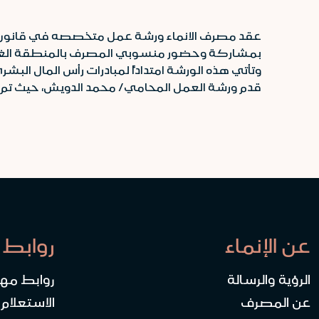
بمشاركة وحضور منسوبي المصرف بالمنطقة الغربية والش
وتأتي هذه الورشة امتداداً لمبادرات رأس المال البشري، المنطلقة منذ عام 2016م والهادفة لرفع مستوى الوع
قدم ورشة العمل المحامي/ محمد الدويش، حيث تم شر
عن الإنماء
روابط 
الرؤية والرسالة
روابط مه
عن المصرف
الاستعلام