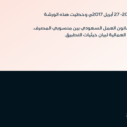
عقد مصرف الانماء ورشة عمل متخصصه في قانون العمل السعودي بمدينتي جدة والخبر في الفترة الواقعة بين 20- 27 أبريل 2017م، وحظيت هذه الورشة
الية لبيان حيثيات التطبيق.