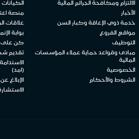
الالتزام ومكافحة الجرائم المالية
الكيانات ا
الأخبار
منصة اعت
خدمة ذوي الإعاقة وكبار السن
علاقات ال
مواقع الفروع
بوابة الإنماء 
التوظيف
كن على ا
مبادئ وقواعد حماية عملاء المؤسسات
تقديم ش
المالية
الاستدامة
الخصوصية
(امد)
الشروط والأحكام
الإبلاغ عن
الاستشارة 