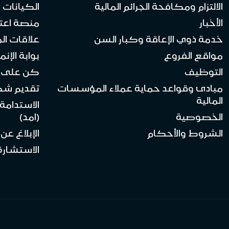
الالتزام ومكافحة الجرائم المالية
الكيانات ا
الأخبار
منصة اعت
خدمة ذوي الإعاقة وكبار السن
علاقات ال
مواقع الفروع
بوابة الإنماء 
التوظيف
كن على ا
مبادئ وقواعد حماية عملاء المؤسسات
تقديم ش
المالية
الاستدامة
الخصوصية
(امد)
الشروط والأحكام
الإبلاغ عن
الاستشارة 