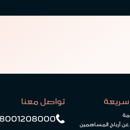
سريعة
تواصل معنا
مة
8001208000
 عن أرباح المساهمين