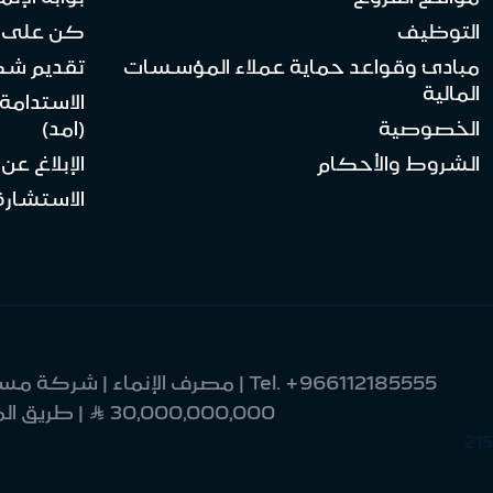
التوظيف
كن على ا
مبادئ وقواعد حماية عملاء المؤسسات
تقديم ش
المالية
الاستدامة
الخصوصية
(امد)
الشروط والأحكام
الإبلاغ عن
الاستشارة 
Tel.
+966112185555
30,000,000,000 Ʀ | طريق الملك فهد 9033 | العليا | وحدة رقم 8 | الرياض 12214-2370 | المملكة العربية السعودية
215