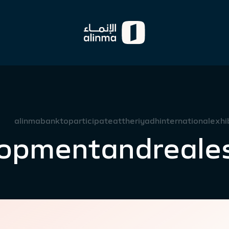
alinmabanktoparticipateattheriyadhinternationalexh
elopmentandreale