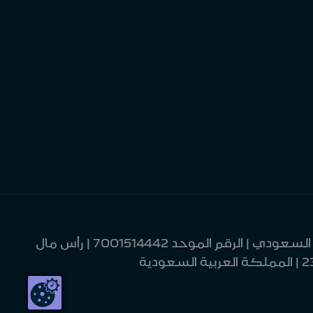
| مصرف الإنماء | شركة مساهمة سعودية | خاضعة لرقابة وإشراف البنك المركزي السعودي | الرقم الموحد 7001514442 | رأس مال