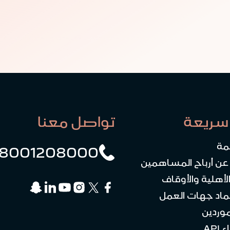
سريعة
تواصل معنا
مة
8001208000
 عن أرباح المساهمين
لأهلية والأوقاف
ماد جهات العمل
موردين
API