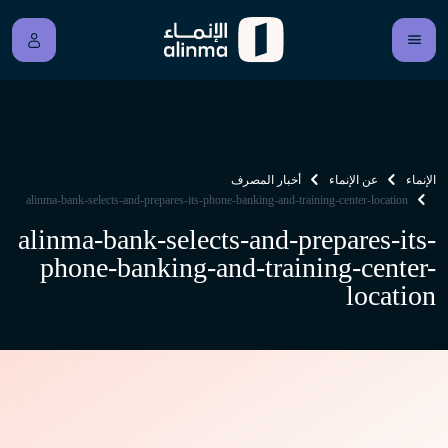
الإنماء
عن الإنماء
أخبار المصرف
alinma-bank-selects-and-prepares-its-phone-banking-and-training-center-location
alinma-bank-selects-and-prepares-its-
phone-banking-and-training-center-
location