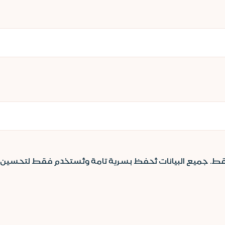
ط. جميع البيانات تُحفظ بسرية تامة وتُستخدم فقط لتحسين ت