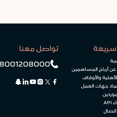
سريعة
تواصل معنا
مة
8001208000
 عن أرباح المساهمين
لأهلية والأوقاف
ماد جهات العمل
موردين
API
تصال