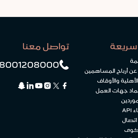
سريعة
تواصل معنا
مة
8001208000
 عن أرباح المساهمين
لأهلية والأوقاف
ماد جهات العمل
موردين
API
تصال
كوى