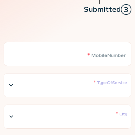
Submitted
3
*
MobileNumber
*
TypeOfService
*
City