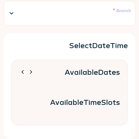
*
Branch
SelectDateTime
AvailableDates
AvailableTimeSlots