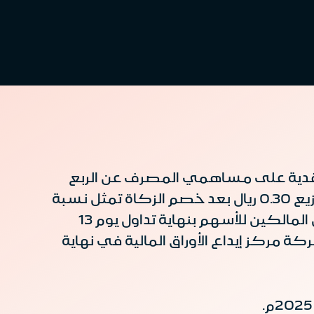
يخ 28 محرم 1447 هـ الموافق 23 يوليو 2025م توزيع أرباح نقدية على مساهمي المصرف عن الربع
الثاني من العام 2025م تبلغ 746,160,098 ريال سعودي، على أن تكون حصة السهم من التوزيع 0.30 ريال بعد خصم الزكاة تمثل نسبة
(3) في المئة من القيمة الأسمية للسهم الواحد. وستكون أحقية توزيعات الأرباح للمساهمين المالكين للأسهم بنهاية تداول يوم 13
رف لدى شركة مركز إيداع الأوراق المالية في نهاية