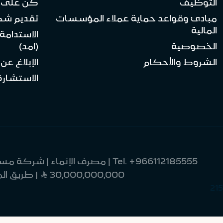
التوظيف
كن على ا
مبادئ وقواعد حماية عملاء المؤسسات
تقديم ش
المالية
الاستدامة
الخصوصية
(امد)
الشروط والأحكام
الإبلاغ عن
الاستشارة 
Tel.
+966112185555
30,000,000,000 Ʀ | طريق الملك فهد 9033 | العليا | وحدة رقم 8 | الرياض 12214-2370 | المملكة العربية السعودية
215