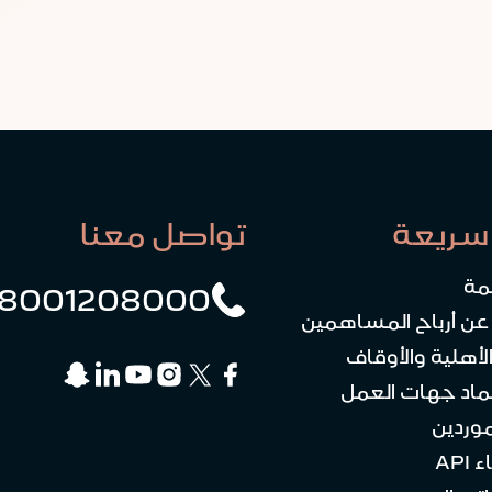
سريعة
تواصل معنا
مة
8001208000
 عن أرباح المساهمين
لأهلية والأوقاف
ماد جهات العمل
موردين
API