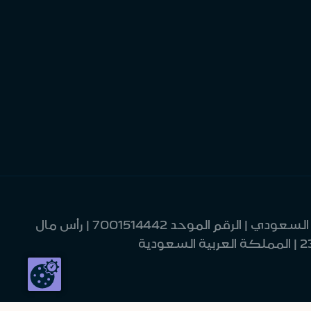
| مصرف الإنماء | شركة مساهمة سعودية | خاضعة لرقابة وإشراف البنك المركزي السعودي | الرقم الموحد 7001514442 | رأس مال