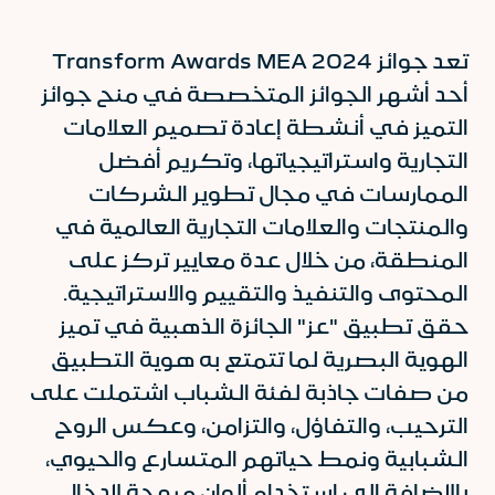
تعد جوائز Transform Awards MEA 2024
أحد أشهر الجوائز المتخصصة في منح جوائز
التميز في أنشطة إعادة تصميم العلامات
التجارية واستراتيجياتها، وتكريم أفضل
الممارسات في مجال تطوير الشركات
والمنتجات والعلامات التجارية العالمية في
المنطقة، من خلال عدة معايير تركز على
المحتوى والتنفيذ والتقييم والاستراتيجية.
حقق تطبيق "عز" الجائزة الذهبية في تميز
الهوية البصرية لما تتمتع به هوية التطبيق
من صفات جاذبة لفئة الشباب اشتملت على
الترحيب، والتفاؤل، والتزامن، وعكس الروح
الشبابية ونمط حياتهم المتسارع والحيوي،
بالإضافة إلى استخدام ألوان مبهجة لإدخال