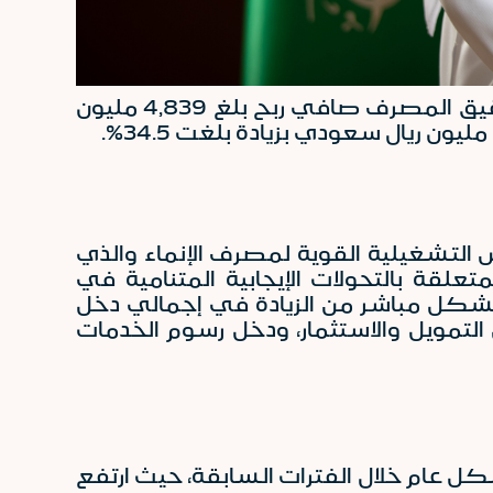
أعلن سعادة الدكتور عبد الملك بن عبد الله الحقيل رئيس مجلس إدارة مصرف الإنماء عن تحقيق المصرف صافي ربح بلغ 4,839 مليون
ن الأداء يتوافق مع الأسس التشغيلية القوية لمصرف الإنماء والذي
لقة بالتحولات الإيجابية المتنامية في
الية الإيجابية ناتجة بشكل مباشر من الزيادة في إجمالي دخل
 دخل التمويل والاستثمار، ودخل رسوم الخدمات
شكل عام خلال الفترات السابقة، حيث ارتفع