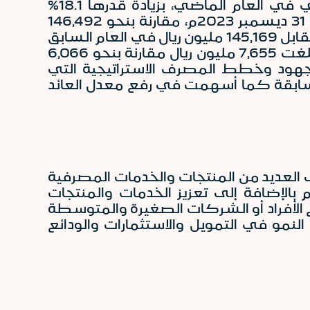
إجمالي الموجودات إلى 236,715 مليون ريال سعودي مقابل 200,436 مليون ريال سعودي في العام الماضي، بزيادة قدرها 18.1%
2023
م، مقارنة بنحو 146,492
مليون ريال سعودي في العام السابق. إضافة لذلك، بلغت ودائع العملاء 187,901 مليون ريال مقابل 145,169 مليون ريال في العام السابق
بزيادة قدرها 29.4%. نتيجة لذلك ارتفع صافي الدخل من التمويل والاستثمارات 26.2% حيث بلغت 7,655 مليون ريال مقارنة بنحو 6,066
اً لجهود وخطط المصرف الاستراتيجية التي
 سنة من السنوات الثلاث السابقة كما أسهمت في رفع معدل العائد
ف العديد من المنتجات والخدمات المصرفية
الإضافة إلى تعزيز الخدمات والمنتجات
ع الأفراد أو الشركات الصغيرة والمتوسطة
هم في النمو المستمر في قاعدة العملاء لعام 2023م وكذلك النمو في التمويل والاستثمارات والودائع