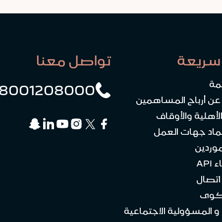
سريعة
تواصل معنا
مة
8001208000
 عن أرباح المساهمين
لأهلية والأوقاف
ماد جهات العمل
موردين
API
تصال
كوى
 و المسؤولية الاجتماعية