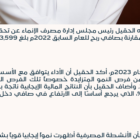
ة بصافي ربح للعام السابق 2022م بلغ 3,599 مليون ريال سعودي بزيادة بلغت 34.5%.
وفي حديثه عن النتائج المالية للمصرف لعام 2023م، أكد الحقيل أ
فرص النمو المتزايدة خصوصاً تلك الفرص المتع
المملكة تماشياً مع رؤية المملكة 2030. وأضاف الحقيل بأن النتائج الم
بنسبة 22.1 %، الذي يرجع أساسًا إلى الارتفاع في صافي
بأن الأنشطة المصرفية أظهرت نمواً إيجابيا قوياً ب