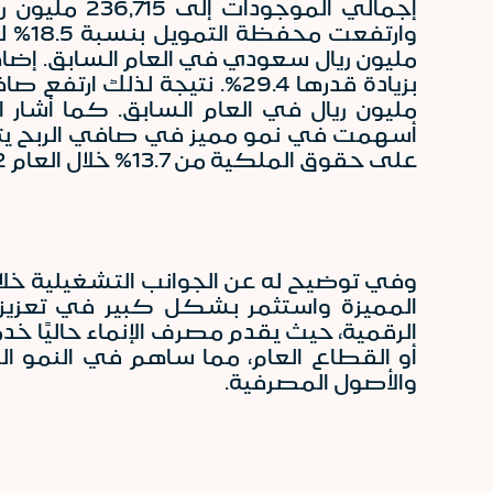
وارتفعت محفظة التمويل بنسبة 18.5% لتصل إلى 173,624 مليون ريال سعودي كما في 31 ديسمبر
مليون ريال في العام السابق. كما أشار ال
على حقوق الملكية من
13.7
% خلال العام 2022م إلى
وفي توضيح له عن الجوانب التشغيلية خلا
المميزة واستثمر بشكل كبير في تعزيز ك
الرقمية، حيث يقدم مصرف الإنماء حاليًا خ
والأصول المصرفية.