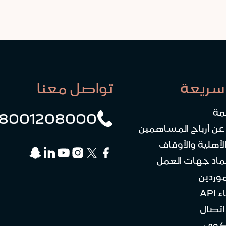
سريعة
تواصل معنا
مة
8001208000
 عن أرباح المساهمين
لأهلية والأوقاف
ماد جهات العمل
موردين
API
تصال
كوى