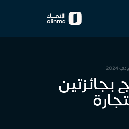
2024
 بجائزتين
جارة