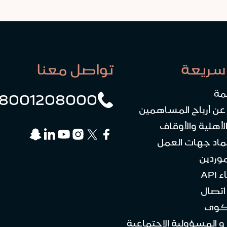
سريعة
تواصل معنا
مة
8001208000
 عن أرباح المساهمين
لأهلية والأوقاف
ماد جهات العمل
موردين
API
تصال
كوى
 و المسؤولية الاجتماعية