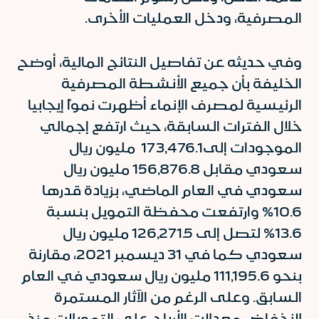
المصرفية، ودخل العمليات الأخرى.
وفي حديثه عن تفاصيل النتائج المالية، أوضح
الخليفة بأن جميع الأنشطة المصرفية
الرئيسية لمصرف الإنماء أظهرت نمواً إيجابيا
خلال الفترات السابقة، حيث ارتفع إجمالي
الموجودات إلى173,476.1 مليون ريال
سعودي مقابل 156,876.8 مليون ريال
سعودي في العام الماضي، بزيادة قدرها
10.6% وارتفعت محفظة التمويل بنسبة
13.6% لتصل إلى 126,271.5 مليون ريال
سعودي كما في 31 ديسمبر 2021، مقارنة
بنحو 111,195.6 مليون ريال سعودي في العام
السابق. وعلى الرغم من الآثار المستمرة
لانخفاض معدلات الأرباح على التمويلات منذ