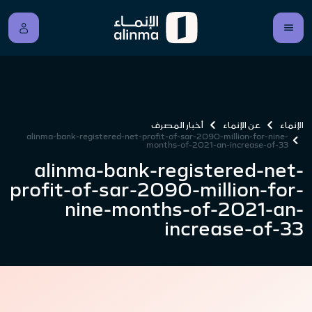
الإنماء
عن الإنماء
أخبار المصرف
alinma-bank-registered-net-profit-of-sar-2090-million-for-nine-
months-of-2021-an-increase-of-33
alinma-bank-registered-net-
profit-of-sar-2090-million-for-
nine-months-of-2021-an-
increase-of-33