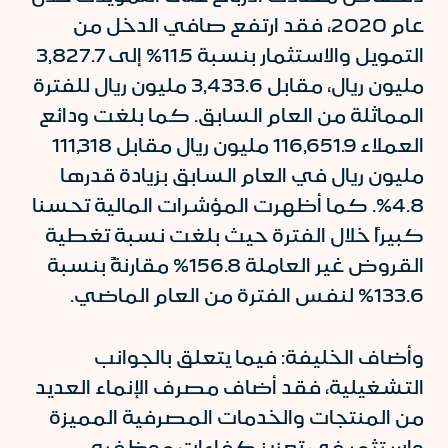
عام 2020، فقد ارتفع صافي الدخل من
التمويل والاستثمار بنسبة 11.5% إلى 3,827.7
مليون ريال، مقابل 3,433.6 مليون ريال للفترة
المماثلة من العام السابق. كما بلغت ودائع
العملاء 116,651.9 مليون ريال مقابل 111,318
مليون ريال في العام السابق بزيادة قدرها
4.8%. كما أظهرت المؤشرات المالية تحسنا
كبيراً خلال الفترة حيث بلغت نسبة تغطية
القروض غير العاملة 156.8% مقارنةً بنسبة
133.6% لنفس الفترة من العام الماضي.
وأضاف الخليفة: فيما يتعلق بالجوانب
التشغيلية، فقد أضاف مصرف الإنماء العديد
من المنتجات والخدمات المصرفية المميزة
واستثمر في تعزيز كفاءات موظفيه