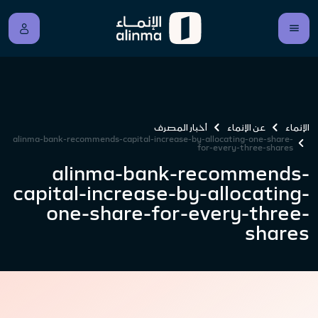
الإنماء
عن الإنماء
أخبار المصرف
alinma-bank-recommends-capital-increase-by-allocating-one-share-
for-every-three-shares
alinma-bank-recommends-
capital-increase-by-allocating-
one-share-for-every-three-
shares