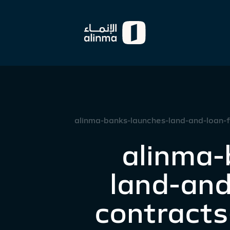
alinma-banks-launches-land-and-loan-f
alinma-
land-and
contracts