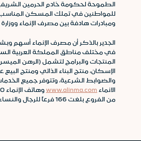
الطموحة لحكومة خادم الحرمين الشريفين
للمواطنين في تملك المسكن المناسب، و
ومبادرات هادفة بين مصرف الإنماء ووزارة 
الجدير بالذكر أن مصرف الإنماء أسهم وب
في مختلف مناطق المملكة العربية السعود
المنتجات والبرامج لتشمل (الرهن الميسر، 
الإسكان، منتج البناء الذاتي ومنتج البي
والضوابط الشرعية، وتتوفر جميع الخدمات
الانماء
www.alinma.com
من الفروع بلغت 166 فرعاً للرجال والنساء وعدد 1,495 جهاز صراف آلي منتشرة في كافة مناطق المملكة.