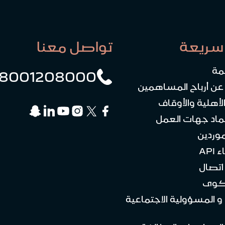
سريعة
تواصل معنا
مة
8001208000
 عن أرباح المساهمين
لأهلية والأوقاف
ماد جهات العمل
موردين
API
تصال
كوى
 و المسؤولية الاجتماعية