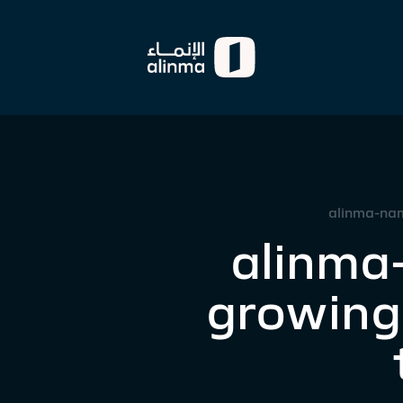
alinma-nam
alinma
growing