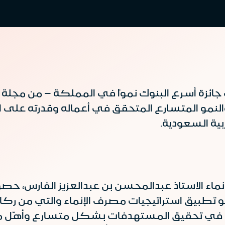
ئزة أسرع البنوك نمواً في المملكة – من مجلة ذا
 والنمو المتسارع المتحقق في أعماله وقدرته على ال
بية السعودية.
ماء الاستاذ عبدالمحسن بن عبدالعزيز الفارس، حص
نحو تطبيق استراتيجيات مصرف الإنماء والتي من رك
 في تحقيق المستهدفات بشكل متسارع وأهّل مصر