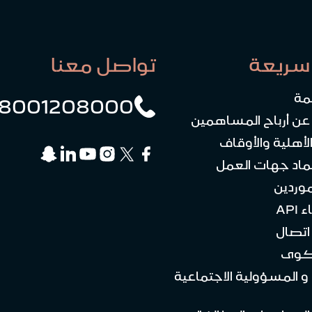
سريعة
تواصل معنا
مة
8001208000
 عن أرباح المساهمين
لأهلية والأوقاف
ماد جهات العمل
موردين
API
تصال
كوى
 و المسؤولية الاجتماعية