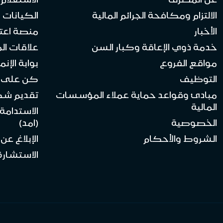
الالتزام ومكافحة الجرائم المالية
الكيانات ا
الأخبار
منصة اعت
خدمة ذوي الإعاقة وكبار السن
علاقات ال
مواقع الفروع
بوابة الإنماء 
التوظيف
كن على ا
مبادئ وقواعد حماية عملاء المؤسسات
تقديم ش
المالية
الاستدامة
الخصوصية
(امد)
الشروط والأحكام
الإبلاغ عن
الاستشارة 