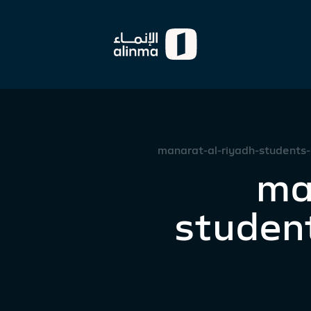
manarat-al-riyadh-students-
ma
student