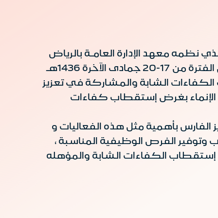
شارك مصرف الإنماء وعلى مدى أربعة ايام في فعاليات يوم الخريج والوظيفة التاسع عشر الذي نظمه معهد الإدارة العامـة بالرياض
تحت رعاية صاحب السمو الملكي الأمير فيصل بن بندر بن عبدالعزيز أمير منطقة الرياض خلال الفترة من 17-20 جمادى الآخرة 1436هـ
لى استقطاب الكفاءات الشابة والمشاركة في تعزيز
 الإنماء بغرض إستقطاب كفاءات
ز الفارس بأهمية مثل هذه الفعاليات و
 وتوفير الفرص الوظيفية المناسبة ،
 إستقطاب الكفاءات الشابة والمؤهله