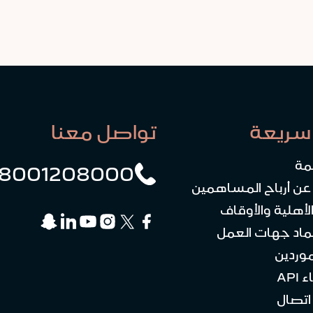
سريعة
تواصل معنا
مة
8001208000
 عن أرباح المساهمين
لأهلية والأوقاف
ماد جهات العمل
موردين
API
تصال