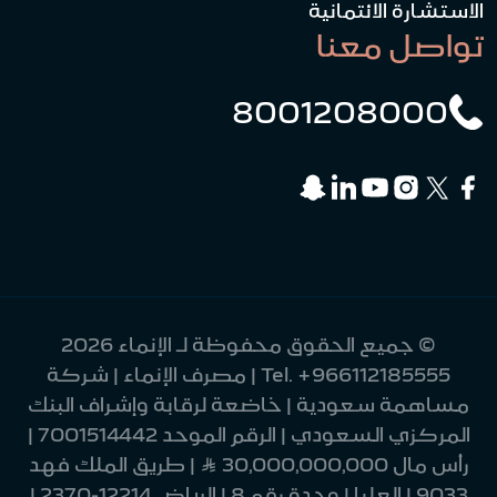
الاستشارة الائتمانية
تواصل معنا
8001208000
© جميع الحقوق محفوظة لـ الإنماء 2026
+966112185555
Tel.
| مصرف الإنماء | شركة
مساهمة سعودية | خاضعة لرقابة وإشراف البنك
المركزي السعودي | الرقم الموحد 7001514442 |
رأس مال 30,000,000,000 Ʀ | طريق الملك فهد
9033 | العليا | وحدة رقم 8 | الرياض 12214-2370 |