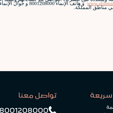
www.alinma
و هاتف الإنماء 208000
سريعة
تواصل معنا
مة
8001208000