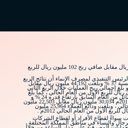
أعلن مصرف الإنماء تحقيق أرباح صافية خلال الربع الثاني من السنة الحالية 2012 م قدرها 179 مليون ريال مقابل صافي ربح 102 مليون ريال للربع
سن بن عبدالعزيز الفارس الرئيس التنفيذي لمصرف الإنماء أن نتائج الربع
الثاني لهذا العام تظهر نمو جيد في الأنشطة الرئيسية للمصرف حيث أن موجودات المصرف ارتفعت بنسبة 37 % وبلغت 44,192 مليون ريال مقابل
بع الأول من العام الحالي ، و بلغ إجمالي ربح العمليات خلال الربع الثاني
ابل 307 مليون ريال للربع المماثل من العام السابق بارتفاع قدره 58 % و 393 مليون ريال للربع الأول من العام الحالي ، كما بلغ
صافي الربح من الأنشطة الرئيسية خلال الربع الثاني 346 مليون ريال مقابل 278 مليون ريال للربع المماثل من العام السابق بارتفاع قدره 24 % و
330 مليون ريال للربع الأول من العام 2012م ، وأضاف الفارس أن محفظة التمويل بلغت في 30 يونيو 2012م 30,034 مليون ريال مقابل 22,503 مليون
ريال للفترة المماثلة من العام السابق بارتفاع قدره 33% و 27,607 مليون ريال للربع الأول من العام الحالي ، وبلغت ودائع العملاء 25,964 مليون
سواءً لقطاع الأفراد أو لقطاع الشركات
فروع المصرف حيث يقدم المصرف خدماته للشركاء عبر أكثر من 77 موقعاً للرجال والنساء في مناطق المملكة المختلفة ،
العمليات المصرفية على مدار الساعة من خلال