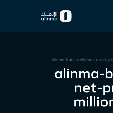
alinma-bank-achieves-a-net-pro
alinma-b
net-p
milli