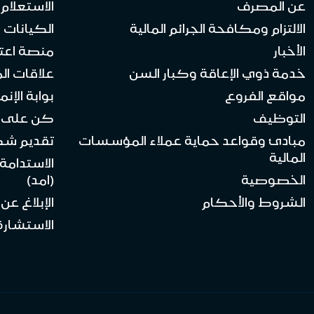
عن المصرف
الاستعلام
الالتزام ومكافحة الجرائم المالية
الكيانات ا
الأخبار
منصة اعت
خدمة ذوي الإعاقة وكبار السن
علاقات ال
مواقع الفروع
بوابة الإنماء 
التوظيف
كن على ا
مبادئ وقواعد حماية عملاء المؤسسات
تقديم ش
المالية
الاستدامة
الخصوصية
(امد)
الشروط والأحكام
الإبلاغ عن
الاستشارة 