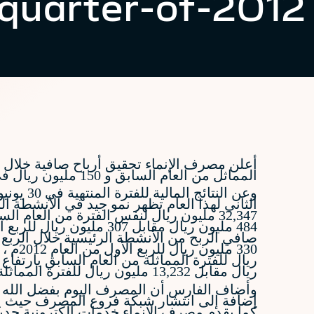
quarter-of-2012
المماثل من العام السابق و 150 مليون ريال في الربع الأول من العام 2012م.
ريال مقابل 13,232 مليون ريال للفترة المماثلة من العام السابق بارتفاع قدره 96 % و 21,329 مليون ريال للربع الأول من العام الحالي 2012م .
وأضاف الفارس أن المصرف اليوم بفضل الله ين
كما يقدم مصرف الإنماء خدمات إلكترونية حديث