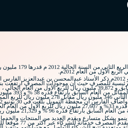
وعن النتائج المالية للفترة المنتهية في 30 يونيو 2012م ذكر الأستاذ عبدالمح
32,347 مليون ريال لنفس الفترة من العام السابق و 39,872 مليون ريال للر
484 مليون ريال مق
مو بشكل متسارع ويقدم العديد من المنتجات والخدمات 
إضافة إلى انتشار شبكة 
ة ومتعددة تتيح للشركاء التواصل مع حساباتهم وتنفيذ 