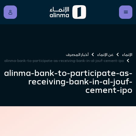
الإنماء
عن الإنماء
أخبار المصرف
alinma-bank-to-participate-as-receiving-bank-in-al-jouf-cement-ipo
alinma-bank-to-participate-as-
receiving-bank-in-al-jouf-
cement-ipo