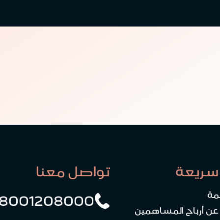
سريعة
تواصل معنا
مة
8001208000
 عن أرباح المساهمين