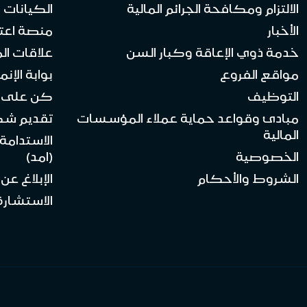
الالتزام ومكافحة الجرائم المالية
الكيانات ا
الأخبار
منصة اعت
خدمة ذوي الإعاقة وكبار السن
علاقات ال
مواقع الفروع
بوابة الإنماء 
التوظيف
كن على ا
مبادئ وقواعد حماية عملاء المؤسسات
تقديم ش
المالية
الاستدامة
الخصوصية
(امد)
الشروط والأحكام
الإبلاغ عن
الاستشارة 