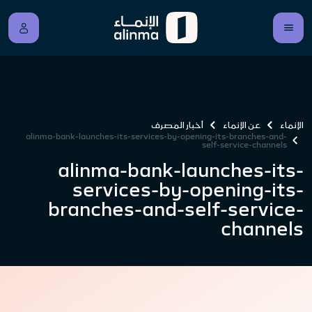
الإنماء
عن الإنماء
أخبار المصرف
alinma-bank-launches-its-services-by-opening-its-branches-and-
self-service-channels
alinma-bank-launches-its-
services-by-opening-its-
branches-and-self-service-
channels