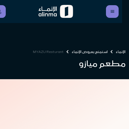
الإنماء
استمتع بعروض الإنماء
MYAZU Resturant
مطعم ميازو