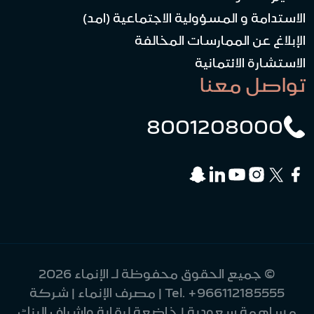
الاستدامة و المسؤولية الاجتماعية (امد)
الإبلاغ عن الممارسات المخالفة
الاستشارة الائتمانية
تواصل معنا
8001208000
© جميع الحقوق محفوظة لـ الإنماء 2026
+966112185555
Tel.
| مصرف الإنماء | شركة
مساهمة سعودية | خاضعة لرقابة وإشراف البنك