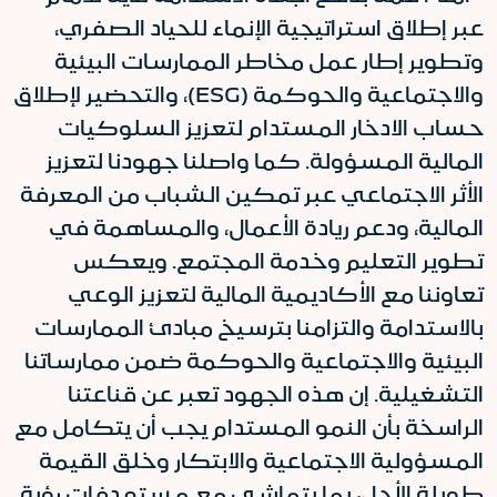
عبر إطلاق استراتيجية الإنماء للحياد الصفري،
وتطوير إطار عمل مخاطر الممارسات البيئية
والاجتماعية والحوكمة (ESG)، والتحضير لإطلاق
حساب الادخار المستدام لتعزيز السلوكيات
المالية المسؤولة. كما واصلنا جهودنا لتعزيز
الأثر الاجتماعي عبر تمكين الشباب من المعرفة
المالية، ودعم ريادة الأعمال، والمساهمة في
تطوير التعليم وخدمة المجتمع. ويعكس
تعاوننا مع الأكاديمية المالية لتعزيز الوعي
بالاستدامة والتزامنا بترسيخ مبادئ الممارسات
البيئية والاجتماعية والحوكمة ضمن ممارساتنا
التشغيلية. إن هذه الجهود تعبر عن قناعتنا
الراسخة بأن النمو المستدام يجب أن يتكامل مع
المسؤولية الاجتماعية والابتكار وخلق القيمة
طويلة الأجل، بما يتماشى مع مستهدفات رؤية