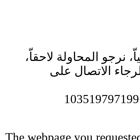
ّ، نرجو المحاولة لاحقاّ
جاء الاتصال على
The webpage you requested i