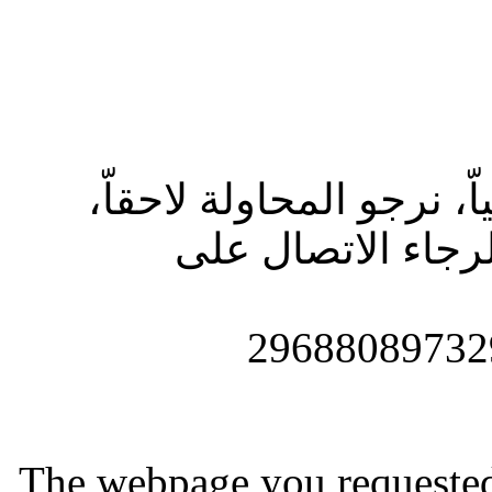
ّ، نرجو المحاولة لاحقاّ
جاء الاتصال على
The webpage you requested i